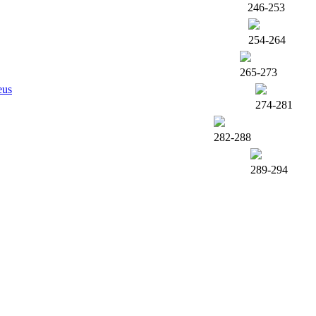
246-253
254-264
265-273
eus
274-281
282-288
289-294