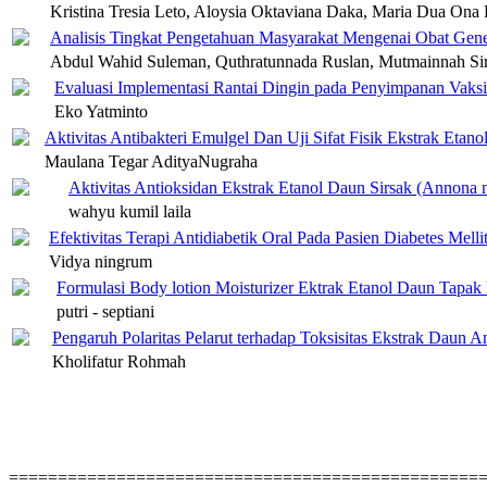
Kristina Tresia Leto, Aloysia Oktaviana Daka, Maria Dua Ona
Analisis Tingkat Pengetahuan Masyarakat Mengenai Obat Gen
Abdul Wahid Suleman, Quthratunnada Ruslan, Mutmainnah Si
Evaluasi Implementasi Rantai Dingin pada Penyimpanan Vak
Eko Yatminto
Aktivitas Antibakteri Emulgel Dan Uji Sifat Fisik Ekstrak Etan
Maulana Tegar AdityaNugraha
Aktivitas Antioksidan Ekstrak Etanol Daun Sirsak (Annona m
wahyu kumil laila
Efektivitas Terapi Antidiabetik Oral Pada Pasien Diabetes M
Vidya ningrum
Formulasi Body lotion Moisturizer Ektrak Etanol Daun Tapa
putri - septiani
Pengaruh Polaritas Pelarut terhadap Toksisitas Ekstrak Daun 
Kholifatur Rohmah
================================================