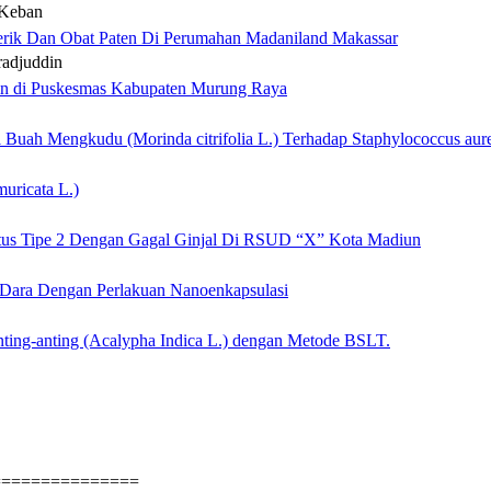
 Keban
erik Dan Obat Paten Di Perumahan Madaniland Makassar
radjuddin
sin di Puskesmas Kabupaten Murung Raya
ol Buah Mengkudu (Morinda citrifolia L.) Terhadap Staphylococcus aur
uricata L.)
ellitus Tipe 2 Dengan Gagal Ginjal Di RSUD “X” Kota Madiun
k Dara Dengan Perlakuan Nanoenkapsulasi
Anting-anting (Acalypha Indica L.) dengan Metode BSLT.
===============