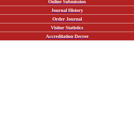
Online Submission
Journal History
Order Journal
Visitor Statistics
Accreditation Decree