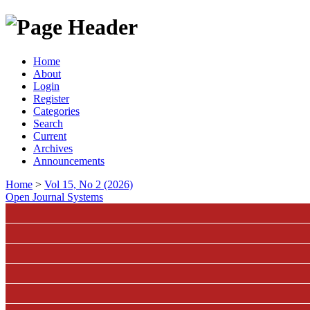
Home
About
Login
Register
Categories
Search
Current
Archives
Announcements
Home
>
Vol 15, No 2 (2026)
Open Journal Systems