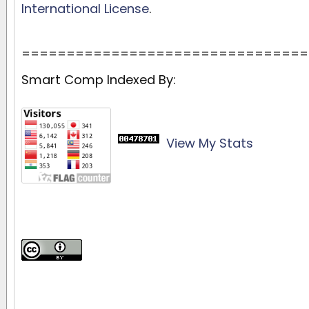
International License
.
================================
Smart Comp Indexed By:
View My Stats