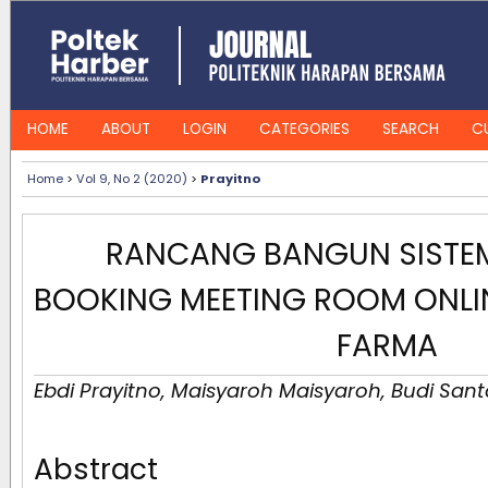
HOME
ABOUT
LOGIN
CATEGORIES
SEARCH
C
Home
>
Vol 9, No 2 (2020)
>
Prayitno
RANCANG BANGUN SISTEM
BOOKING MEETING ROOM ONLIN
FARMA
Ebdi Prayitno, Maisyaroh Maisyaroh, Budi Santo
Abstract