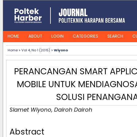
HOME
ABOUT
LOGIN
CATEGORIES
SEARCH
C
Home
>
Vol 4, No 1 (2015)
>
Wiyono
PERANCANGAN SMART APPLIC
MOBILE UNTUK MENDIAGNOSA
SOLUSI PENANGAN
Slamet Wiyono, Dairoh Dairoh
Abstract