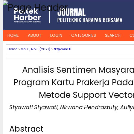
HOME
ABOUT
LOGIN
CATEGORIES
SEARCH
C
Home
>
Vol 6, No 3 (2021)
>
Styawati
Analisis Sentimen Masyar
Program Kartu Prakerja Pada
Metode Support Vecto
Styawati Styawati, Nirwana Hendrastuty, Auli
Abstract