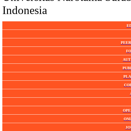
Indonesia
E
PEER
FO
AUT
PUB
PLA
CO
OPE
ONL
JO